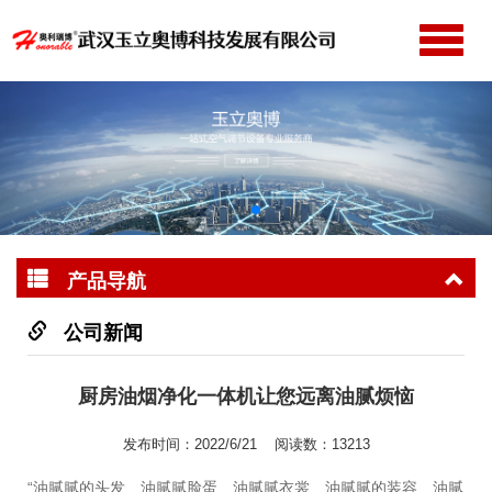
切
换
网站首页
导
公司简介
航
产品中心
新闻动态
成功案例
产品导航
服务支持
联系我们
公司新闻
厨房油烟净化一体机让您远离油腻烦恼
发布时间：2022/6/21 阅读数：13213
“油腻腻的头发、油腻腻脸蛋、油腻腻衣裳、油腻腻的装容、油腻