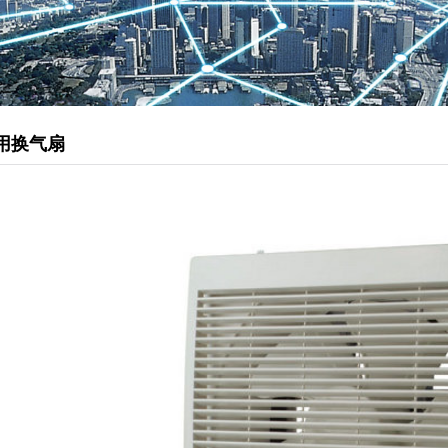
管道型新风机
松下静音送风机
柜式离心风机
排烟风机
用换气扇
负压风机
直流式送风机
壁用换气扇
静音天埋扇
送风机
厨房油烟净化器
静电油烟处理器
油雾净化器