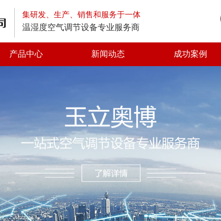
集研发、生产、销售和服务于一体
温湿度空气调节设备专业服务商
产品中心
新闻动态
成功案例
高空排放油烟净化器
低空排放油烟净化器
静电式高效油烟净化器
一体式油烟净化器
光解油烟净化器
静电油烟净化器
离心风机
轴流风机
方形管道风机