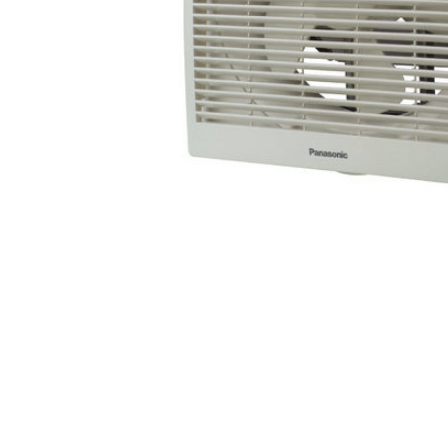
隔油池
油水分离器
中央空调维修
冷水机维修
新风末端配件
全热新风交换机
艾美特系列
饭店油烟净化器