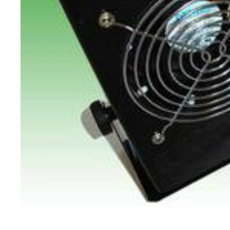
隔油池
油水分离器
中央空调维修
冷水机维修
新风末端配件
全热新风交换机
艾美特系列
饭店油烟净化器