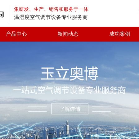
集研发、生产、销售和服务于一体
温湿度空气调节设备专业服务商
产品中心
新闻动态
成功案例
高空排放油烟净化器
低空排放油烟净化器
静电式高效油烟净化器
一体式油烟净化器
光解油烟净化器
静电油烟净化器
离心风机
轴流风机
方形管道风机