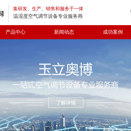
集研发、生产、销售和服务于一体
温湿度空气调节设备专业服务商
产品中心
新闻动态
成功案例
高空排放油烟净化器
低空排放油烟净化器
静电式高效油烟净化器
一体式油烟净化器
光解油烟净化器
静电油烟净化器
离心风机
轴流风机
方形管道风机