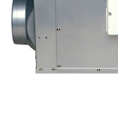
隔油池
油水分离器
中央空调维修
冷水机维修
新风末端配件
全热新风交换机
艾美特系列
饭店油烟净化器