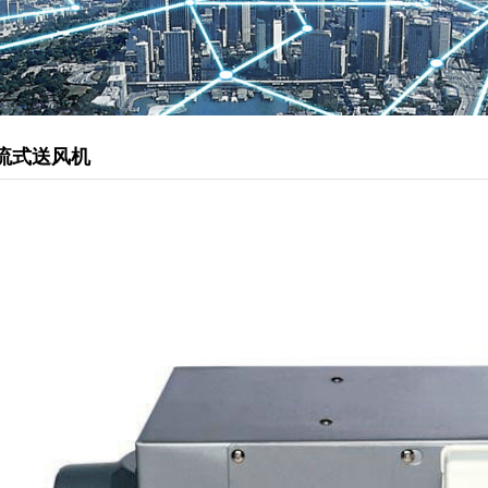
管道型新风机
松下静音送风机
柜式离心风机
排烟风机
流式送风机
负压风机
直流式送风机
壁用换气扇
静音天埋扇
送风机
厨房油烟净化器
静电油烟处理器
油雾净化器